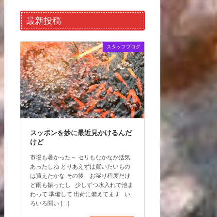
最新投稿
スタッフブログ
スッポンを妙に最近見かけるんだ
けど
市場も暑かった～ セリもなかなか活気
あったしね とりあえずは買いたいもの
は買えたかな その後 お湿り程度だけ
ど雨も振ったし 少しずつ水入れで池ま
わって 準備して 出荷に備えてます い
ろいろ聞い […]