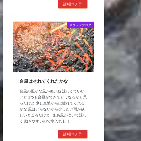
詳細コチラ
スタッフブログ
台風はそれてくれたかな
台風の風かな風が強いね 涼しくていい
けど 3つも台風ができてどうなるかと思
ったけど 少し直撃からは離れてくれる
かな 風はいらないから少しだけ雨が欲
しいところだけど まあ風が吹いて涼し
く 動きやすいので水入れ […]
詳細コチラ