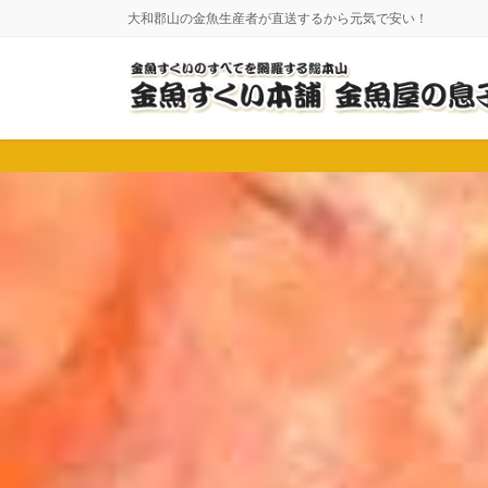
コ
ナ
大和郡山の金魚生産者が直送するから元気で安い！
ン
ビ
テ
ゲ
ン
ー
ツ
シ
に
ョ
移
ン
動
に
移
動