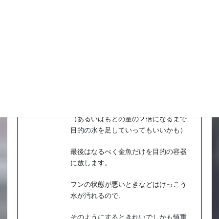
２、３０分もすればまったく同じ温度
になりますので
それからプラの水量の１/５、１/４、
１/３、１/２と１０分おきくらいに
様子を見ながら目的の容器の水に換え
ていき、
（あるいはもとの量の２倍になるまで
目的の水を足していってもいいかも）
最後はなるべく金魚だけを目的の容器
に放します。
フンの状態が悪いときなどはけっこう
水が汚れるので、
そのようにするときれいでしかも慎重