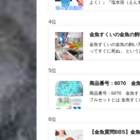
よく）』『塩水浴（えん
4位
金魚すくいの金魚の飼
金魚すくいの金魚の飼い
ってすぐに死ぬ」 とい
5位
商品番号：60?0 
商品番号：60?0 金魚
フルセットとは 金魚す
6位
【金魚質問BBS】金魚