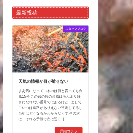
最新投稿
スタッフブログ
天気の情報が目が離せない
まあ気になっているのは何と言っても台
風15号 この辺の数の台風はあんまり好
きになれない番号ではあるけど まして
こいつは進路がありえない逆走してるし
当初はどうなるかわからなくて その次
は それる予報で次は逆 […]
詳細コチラ