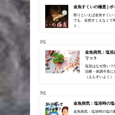
金魚すくいの極意 | 
祭りといえば金魚すくい
でも、全然すくえなくて
１…
2位
金魚病気：塩浴
リット
塩浴はなぜ良い？
治療・体調不良に
（えんすいよく）
3位
金魚病気：塩浴時の塩
金魚病気：塩浴時の塩の量