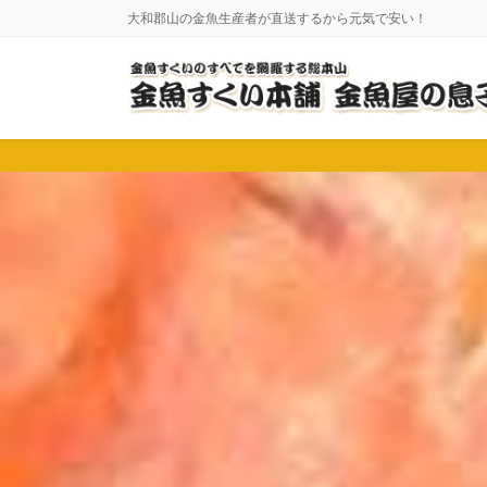
コ
ナ
大和郡山の金魚生産者が直送するから元気で安い！
ン
ビ
テ
ゲ
ン
ー
ツ
シ
に
ョ
移
ン
動
に
移
動