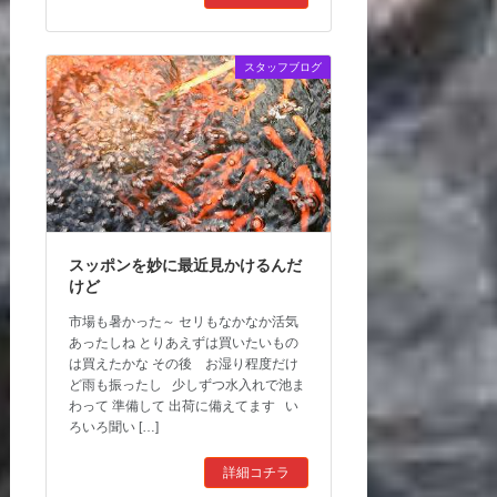
スタッフブログ
スッポンを妙に最近見かけるんだ
けど
市場も暑かった～ セリもなかなか活気
あったしね とりあえずは買いたいもの
は買えたかな その後 お湿り程度だけ
ど雨も振ったし 少しずつ水入れで池ま
わって 準備して 出荷に備えてます い
ろいろ聞い […]
詳細コチラ