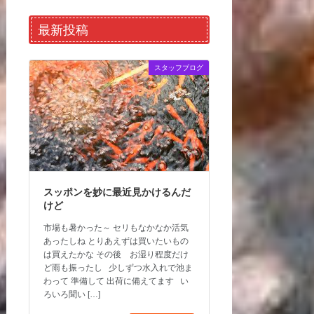
最新投稿
スタッフブログ
スッポンを妙に最近見かけるんだ
けど
市場も暑かった～ セリもなかなか活気
あったしね とりあえずは買いたいもの
は買えたかな その後 お湿り程度だけ
ど雨も振ったし 少しずつ水入れで池ま
わって 準備して 出荷に備えてます い
ろいろ聞い […]