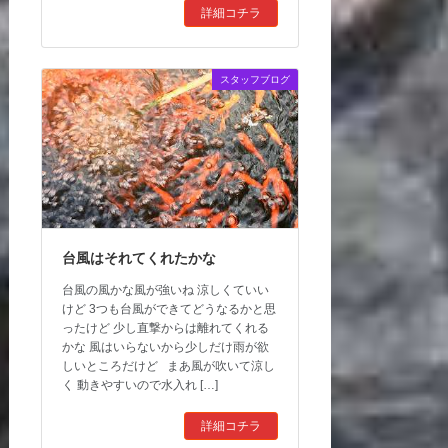
詳細コチラ
スタッフブログ
台風はそれてくれたかな
台風の風かな風が強いね 涼しくていい
けど 3つも台風ができてどうなるかと思
ったけど 少し直撃からは離れてくれる
かな 風はいらないから少しだけ雨が欲
しいところだけど まあ風が吹いて涼し
く 動きやすいので水入れ […]
詳細コチラ