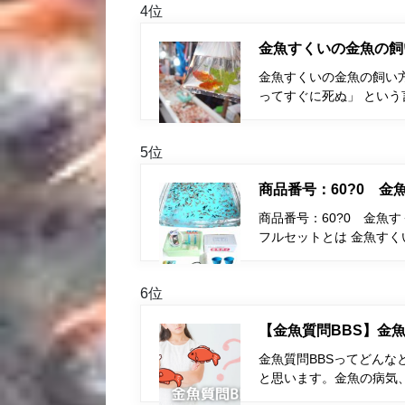
4位
金魚すくいの金魚の飼
金魚すくいの金魚の飼い
ってすぐに死ぬ」 とい
5位
商品番号：60?0 
商品番号：60?0 金魚
フルセットとは 金魚す
6位
【金魚質問BBS】金魚
金魚質問BBSってどんな
と思います。金魚の病気