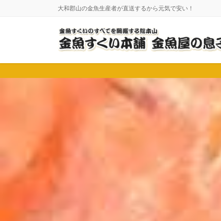
コ
ナ
大和郡山の金魚生産者が直送するから元気で安い！
ン
ビ
テ
ゲ
ン
ー
ツ
シ
に
ョ
移
ン
動
に
移
動