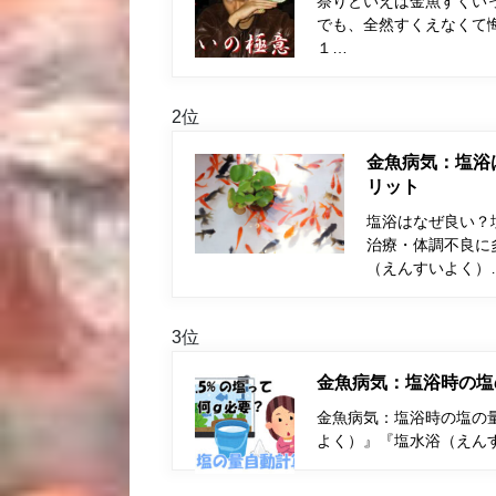
祭りといえば金魚すくい
でも、全然すくえなくて
１…
2位
金魚病気：塩浴
リット
塩浴はなぜ良い？
治療・体調不良に
（えんすいよく）
3位
金魚病気：塩浴時の塩
金魚病気：塩浴時の塩の量
よく）』『塩水浴（えん