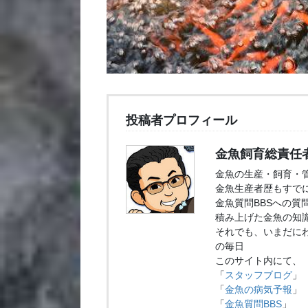
投稿者プロフィール
金魚飼育総責任
金魚の生産・飼育・
金魚生産者歴もすでに
金魚質問BBSへの質
積み上げた金魚の知
それでも、いまだに
の毎日
このサイト内にて、
「
スタッフブログ
」
「
金魚の病気予報
」
「
金魚質問BBS
」