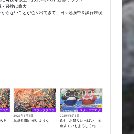
問にも20年以上（1999年から）返答しつづけ
識・経験は膨大
わからないことが色々出てきて、日々勉強中＆試行錯誤
ブログ
スタッフブログ
スタッフブログ
2026年8月4日
2026年8月3日
ある
猛暑期間が短いような
8月 お祭りいっぱい 金
魚すくいもよろしくね