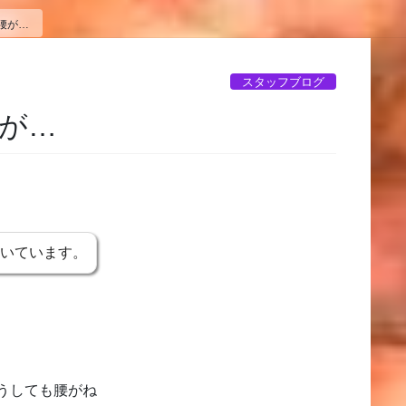
腰が…
スタッフブログ
が…
書いています。
うしても腰がね