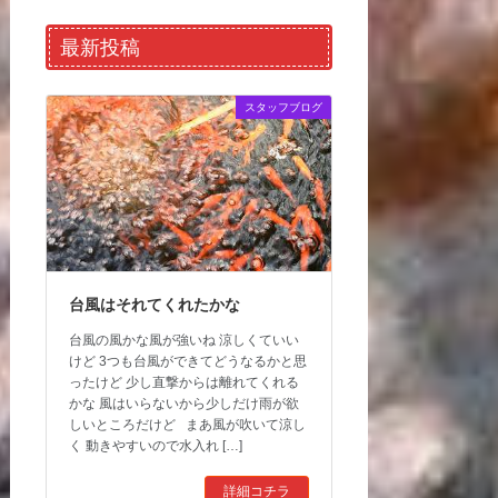
最新投稿
スタッフブログ
台風はそれてくれたかな
台風の風かな風が強いね 涼しくていい
けど 3つも台風ができてどうなるかと思
ったけど 少し直撃からは離れてくれる
かな 風はいらないから少しだけ雨が欲
しいところだけど まあ風が吹いて涼し
く 動きやすいので水入れ […]
詳細コチラ