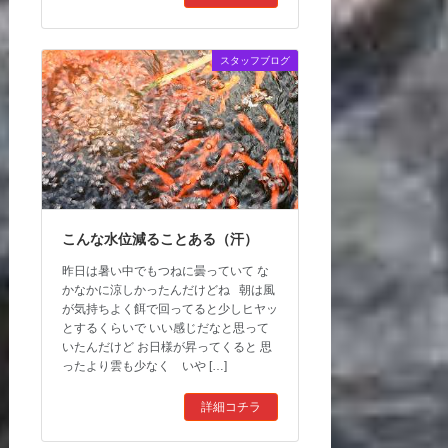
スタッフブログ
こんな水位減ることある（汗）
昨日は暑い中でもつねに曇っていて な
かなかに涼しかったんだけどね 朝は風
が気持ちよく餌で回ってると少しヒヤッ
とするくらいで いい感じだなと思って
いたんだけど お日様が昇ってくると 思
ったより雲も少なく いや […]
詳細コチラ