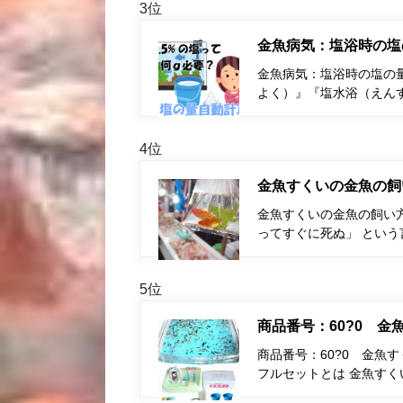
3位
金魚病気：塩浴時の塩
金魚病気：塩浴時の塩の量
よく）』『塩水浴（えん
4位
金魚すくいの金魚の飼
金魚すくいの金魚の飼い
ってすぐに死ぬ」 とい
5位
商品番号：60?0 
商品番号：60?0 金魚
フルセットとは 金魚す