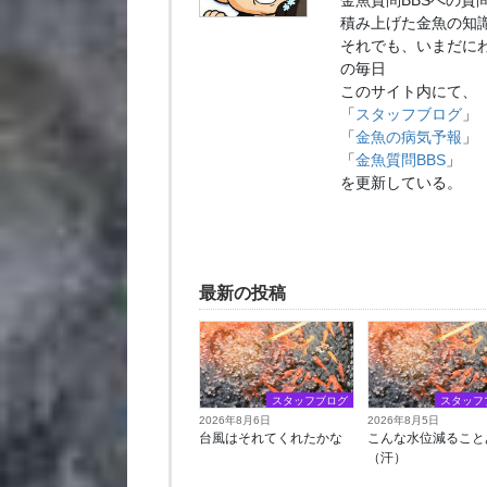
金魚質問BBSへの質
積み上げた金魚の知
それでも、いまだに
の毎日
このサイト内にて、
「
スタッフブログ
」
「
金魚の病気予報
」
「
金魚質問BBS
」
を更新している。
最新の投稿
スタッフブログ
スタッフ
2026年8月6日
2026年8月5日
台風はそれてくれたかな
こんな水位減ること
（汗）