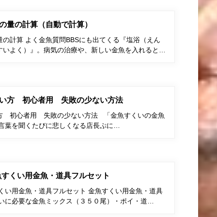
の量の計算（自動で計算）
の計算 よく金魚質問BBSにも出てくる『塩浴（えん
すいよく）』。病気の治療や、新しい金魚を入れると…
い方 初心者用 失敗の少ない方法
方 初心者用 失敗の少ない方法 「金魚すくいの金魚
う言葉を聞くたびに悲しくなる店長ぷに…
金魚すくい用金魚・道具フルセット
すくい用金魚・道具フルセット 金魚すくい用金魚・道具
くいに必要な金魚ミックス（３５０尾）・ポイ・道…