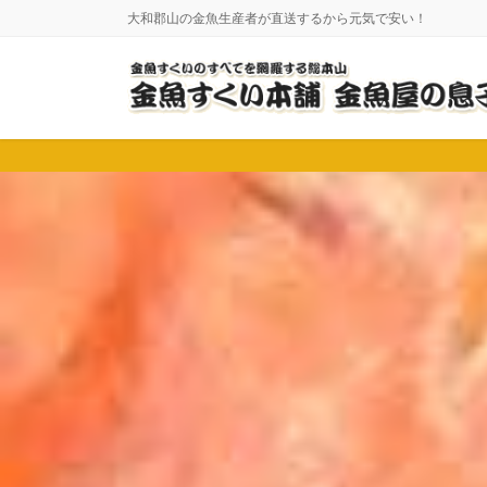
コ
ナ
大和郡山の金魚生産者が直送するから元気で安い！
ン
ビ
テ
ゲ
ン
ー
ツ
シ
に
ョ
移
ン
動
に
移
動