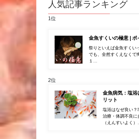
人気記事ランキング
1位
金魚すくいの極意 | 
祭りといえば金魚すくい
でも、全然すくえなくて
１…
2位
金魚病気：塩浴
リット
塩浴はなぜ良い？
治療・体調不良に
（えんすいよく）