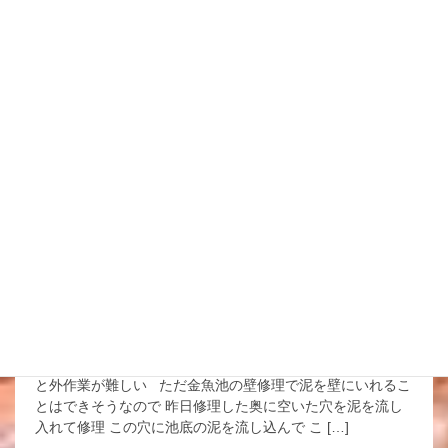
2021年11月25日
スタッフブログ
石灰を撒いてここの金魚池の
池替えは終了
風も少しマシになったということで 先日池替えした金魚池
に石灰をまきに 思ってるより多く使ったかな 2袋半ほどつ
かったので 大きな池とあまり変わらないくらい タニシも
いるところだからね 駆除するために より念 […]
2021年11月24日
スタッフブログ
金魚池の壁修理 泥を流し込む
寒いのも気温が低いくらいだと良いんだけど こう風も強い
と外作業が難しい ただ金魚池の壁修理で泥を壁にいれるこ
とはできそうなので 昨日修理した奥に空いた穴を泥を流し
入れて修理 この穴に池底の泥を流し込んで こ […]