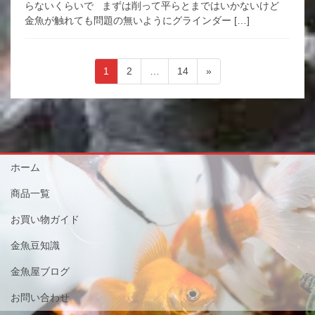
らないくらいで まずは削って平らとまではいかないけど
金魚が触れても問題の無いようにグラインダー […]
投
ペ
ペ
ペ
1
2
…
14
»
稿
ー
ー
ー
ジ
ジ
ジ
ナ
ビ
ゲ
ー
ホーム
シ
商品一覧
ョ
お買い物ガイド
ン
金魚豆知識
金魚屋ブログ
お問い合わせ