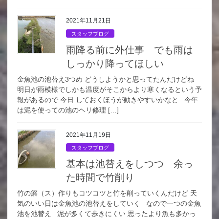
2021年11月21日
スタッフブログ
雨降る前に外仕事 でも雨は
しっかり降ってほしい
金魚池の池替え3つめ どうしようかと思ってたんだけどね
明日が雨模様でしかも温度がそこからより寒くなるという予
報があるので 今日 しておくほうが動きやすいかなと 今年
は泥を使っての池のヘリ修理 […]
2021年11月19日
スタッフブログ
基本は池替えをしつつ 余っ
た時間で竹削り
竹の簾（ス）作りもコツコツと竹を削っていくんだけど 天
気のいい日は金魚池の池替えをしていく なので一つの金魚
池を池替え 泥が多くて歩きにくい 思ったより魚も多かっ