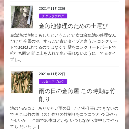
2021年11月23日
スタッフブログ
金魚池修理のための土運び
金魚池の池替えもしたということで 次は金魚池の修理なん
だけど 今回の池 すっごい古いタイプと言うか コンクリー
トでおおわれてるのではなくて 壁をコンクリートボードで
杭打ち固定 間に土を入れて水が漏れないようにしてるタイ
プ […]
2021年11月22日
スタッフブログ
雨の日の金魚屋 この時期は竹
削り
池のためには ありがたい雨の日 ただ外仕事はできないの
で そこは竹の簾（ス）作りの竹削りをコツコツと 今日やっ
たせいか 全部で10本ほどかな いつもながら集中してやっ
ても だいた […]