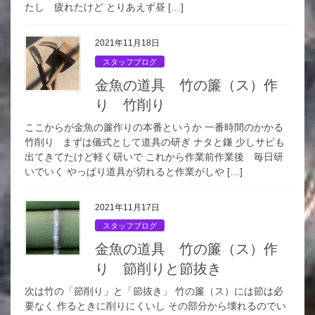
たし 疲れたけど とりあえず昼 […]
2021年11月18日
スタッフブログ
金魚の道具 竹の簾（ス）作
り 竹削り
ここからが金魚の簾作りの本番というか 一番時間のかかる
竹削り まずは儀式として道具の研ぎ ナタと鎌 少しサビも
出てきてたけど軽く研いで これから作業前作業後 毎日研
いでいく やっぱり道具が切れると作業がしや […]
2021年11月17日
スタッフブログ
金魚の道具 竹の簾（ス）作
り 節削りと節抜き
次は竹の「節削り」と「節抜き」 竹の簾（ス）には節は必
要なく 作るときに削りにくいし その部分から壊れるのでい