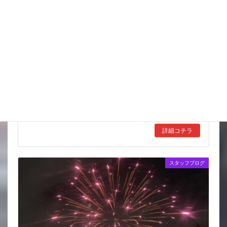
金魚の病気予報｜8月3日(月)から8月9日(日)
今週の金魚の病気予報
こういう状況は危ないサイン いつも
と違う行動・動きをしている 餌をあまり食べようとしない 隅
に隠れて動かない おかしいな？と思ったら しばらく餌をあげ
るのを中止する 金魚は消化器官が […]
詳細コチラ
スタッフブログ