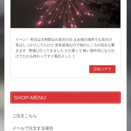
ドーン！ 昨日は大和郡山の花火の日 まあ他の場所でも花火の
音はしっかりしてたけど 奈良盆地なので他のところの花火も響
きます 警備に行ってきました ただ暑くて 軽い熱中症になりか
けてたかも終わってすぐ風呂入っ […]
詳細コチラ
SHOP-MENU
ご注文こちら
メールで注文する場合