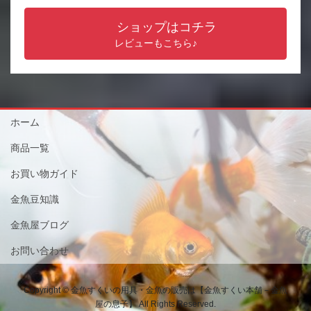
ショップはコチラ
レビューもこちら♪
ホーム
商品一覧
お買い物ガイド
金魚豆知識
金魚屋ブログ
お問い合わせ
Copyright © 金魚すくいの用具・金魚の販売は【金魚すくい本舗－金魚
屋の息子】 All Rights Reserved.