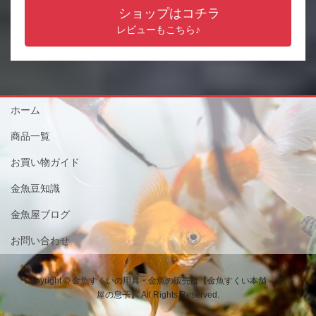
ショップはコチラ
レビューもこちら♪
ホーム
商品一覧
お買い物ガイド
金魚豆知識
金魚屋ブログ
お問い合わせ
Copyright © 金魚すくいの用具・金魚の販売は【金魚すくい本舗－金魚
屋の息子】 All Rights Reserved.