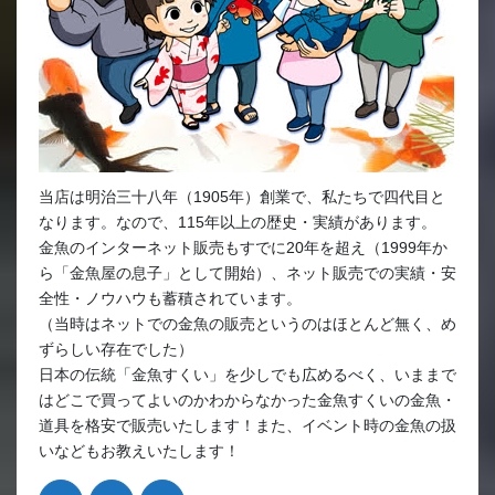
当店は明治三十八年（1905年）創業で、私たちで四代目と
なります。なので、115年以上の歴史・実績があります。
金魚のインターネット販売もすでに20年を超え（1999年か
ら「金魚屋の息子」として開始）、ネット販売での実績・安
全性・ノウハウも蓄積されています。
（当時はネットでの金魚の販売というのはほとんど無く、め
ずらしい存在でした）
日本の伝統「金魚すくい」を少しでも広めるべく、いままで
はどこで買ってよいのかわからなかった金魚すくいの金魚・
道具を格安で販売いたします！また、イベント時の金魚の扱
いなどもお教えいたします！