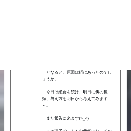
こんにちわ！
絶食してから一日が経過しました。
なんと、軽気味だったリュウキンと
コメット、更にはシュブンキンまで殆
ど浮いてません！
凄い、びっくりです(>_<)
となると、原因は餌にあったのでし
ょうか。
今日は絶食を続け、明日に餌の種
類、与え方を明日から考えてみます
～。
また報告に来ます(>_<)