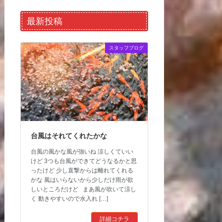
最新投稿
スタッフブログ
台風はそれてくれたかな
台風の風かな風が強いね 涼しくていい
けど 3つも台風ができてどうなるかと思
ったけど 少し直撃からは離れてくれる
かな 風はいらないから少しだけ雨が欲
しいところだけど まあ風が吹いて涼し
く 動きやすいので水入れ […]
詳細コチラ