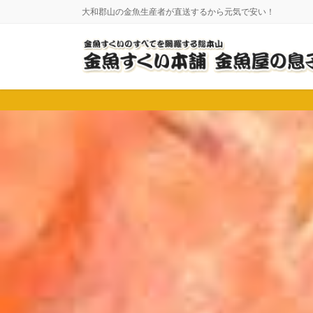
コ
ナ
大和郡山の金魚生産者が直送するから元気で安い！
ン
ビ
テ
ゲ
ン
ー
ツ
シ
に
ョ
移
ン
動
に
移
動