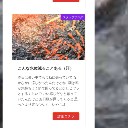
スタッフブログ
こんな水位減ることある（汗）
昨日は暑い中でもつねに曇っていて な
かなかに涼しかったんだけどね 朝は風
が気持ちよく餌で回ってると少しヒヤッ
とするくらいで いい感じだなと思って
いたんだけど お日様が昇ってくると 思
ったより雲も少なく いや […]
詳細コチラ