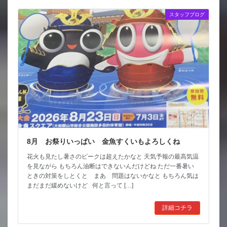
スタッフブログ
8月 お祭りいっぱい 金魚すくいもよろしくね
花火も見たし暑さのピークは超えたかなと 天気予報の最高気温
を見ながら もちろん油断はできないんだけどね ただ一番暑い
ときの対策をしとくと まあ 問題はないかなと もちろん気は
まだまだ緩めないけど 何と言って […]
詳細コチラ