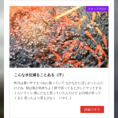
スタッフブログ
こんな水位減ることある（汗）
昨日は暑い中でもつねに曇っていて なかなかに涼しかったんだ
けどね 朝は風が気持ちよく餌で回ってると少しヒヤッとする
くらいで いい感じだなと思っていたんだけど お日様が昇って
くると 思ったより雲も少なく いや […]
詳細コチラ