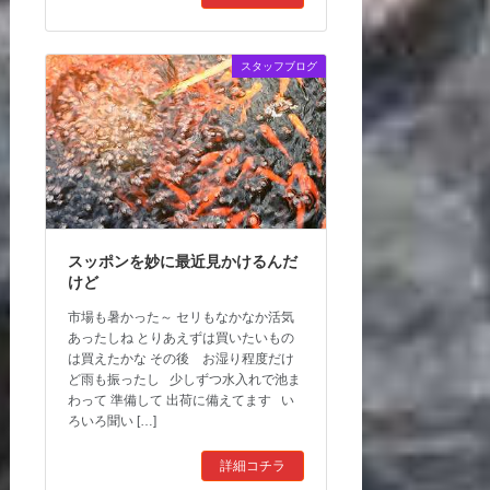
スタッフブログ
スッポンを妙に最近見かけるんだ
けど
市場も暑かった～ セリもなかなか活気
あったしね とりあえずは買いたいもの
は買えたかな その後 お湿り程度だけ
ど雨も振ったし 少しずつ水入れで池ま
わって 準備して 出荷に備えてます い
ろいろ聞い […]
詳細コチラ