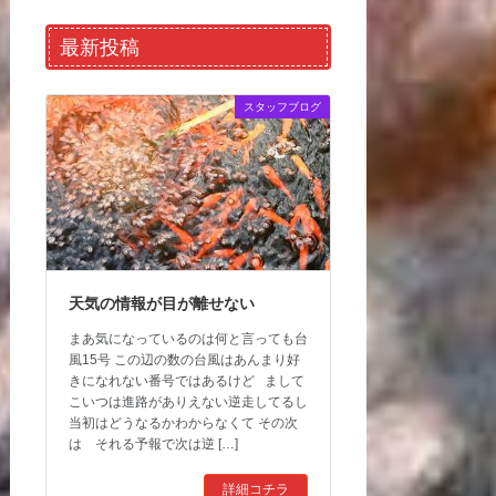
最新投稿
スタッフブログ
天気の情報が目が離せない
まあ気になっているのは何と言っても台
風15号 この辺の数の台風はあんまり好
きになれない番号ではあるけど まして
こいつは進路がありえない逆走してるし
当初はどうなるかわからなくて その次
は それる予報で次は逆 […]
詳細コチラ