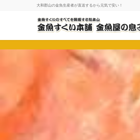
コ
ナ
大和郡山の金魚生産者が直送するから元気で安い！
ン
ビ
テ
ゲ
ン
ー
ツ
シ
に
ョ
移
ン
動
に
移
動