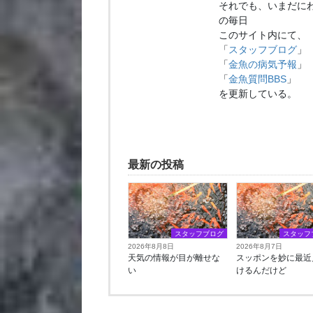
それでも、いまだに
の毎日
このサイト内にて、
「
スタッフブログ
」
「
金魚の病気予報
」
「
金魚質問BBS
」
を更新している。
最新の投稿
スタッフブログ
スタッフ
2026年8月8日
2026年8月7日
天気の情報が目が離せな
スッポンを妙に最近
い
けるんだけど