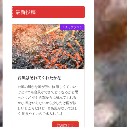
最新投稿
スタッフブログ
台風はそれてくれたかな
台風の風かな風が強いね 涼しくていい
けど 3つも台風ができてどうなるかと思
ったけど 少し直撃からは離れてくれる
かな 風はいらないから少しだけ雨が欲
しいところだけど まあ風が吹いて涼し
く 動きやすいので水入れ […]
詳細コチラ