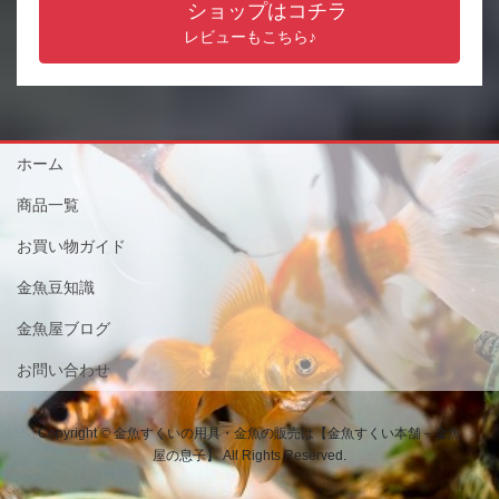
ショップはコチラ
レビューもこちら♪
ホーム
商品一覧
お買い物ガイド
金魚豆知識
金魚屋ブログ
お問い合わせ
Copyright © 金魚すくいの用具・金魚の販売は【金魚すくい本舗－金魚
屋の息子】 All Rights Reserved.