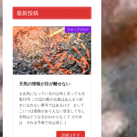
最新投稿
スタッフブログ
天気の情報が目が離せない
まあ気になっているのは何と言っても台
風15号 この辺の数の台風はあんまり好
きになれない番号ではあるけど まして
こいつは進路がありえない逆走してるし
当初はどうなるかわからなくて その次
は それる予報で次は逆 […]
詳細コチラ