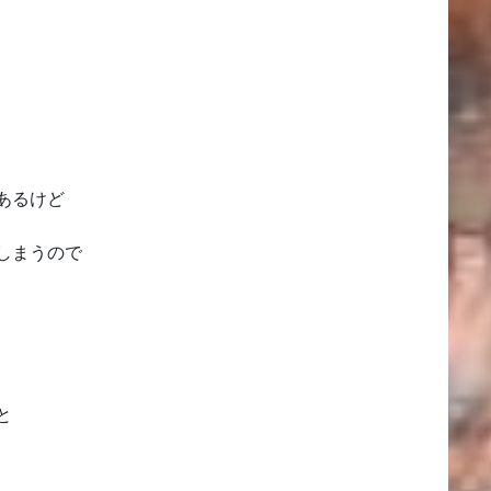
あるけど
しまうので
と