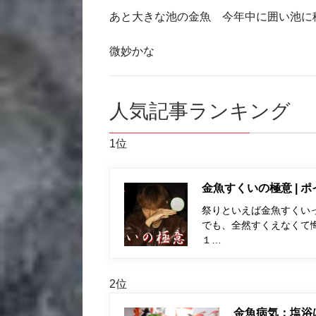
あと大きな池の金魚 今年中に囲い池に
微妙かな
人気記事ランキング
1位
金魚すくいの極意 | 
祭りといえば金魚すくい
でも、全然すくえなくて
１…
2位
金魚病気：塩浴