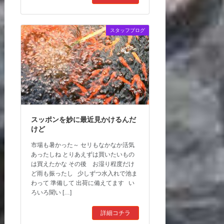
スタッフブログ
スッポンを妙に最近見かけるんだ
けど
市場も暑かった～ セリもなかなか活気
あったしね とりあえずは買いたいもの
は買えたかな その後 お湿り程度だけ
ど雨も振ったし 少しずつ水入れで池ま
わって 準備して 出荷に備えてます い
ろいろ聞い […]
詳細コチラ