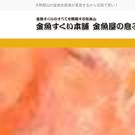
コ
ナ
大和郡山の金魚生産者が直送するから元気で安い！
ン
ビ
テ
ゲ
ン
ー
ツ
シ
に
ョ
移
ン
動
に
移
動