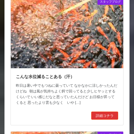
スタッフブログ
こんな水位減ることある（汗）
昨日は暑い中でもつねに曇っていて なかなかに涼しかったんだ
けどね 朝は風が気持ちよく餌で回ってると少しヒヤッとする
くらいで いい感じだなと思っていたんだけど お日様が昇って
くると 思ったより雲も少なく いや […]
詳細コチラ