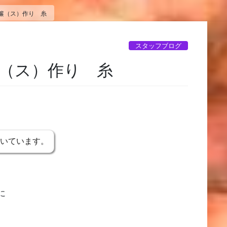
簾（ス）作り 糸
スタッフブログ
（ス）作り 糸
書いています。
に