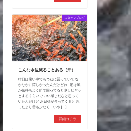
スタッフブログ
こんな水位減ることある（汗）
昨日は暑い中でもつねに曇っていて な
かなかに涼しかったんだけどね 朝は風
が気持ちよく餌で回ってると少しヒヤッ
とするくらいで いい感じだなと思って
いたんだけど お日様が昇ってくると 思
ったより雲も少なく いや […]
詳細コチラ