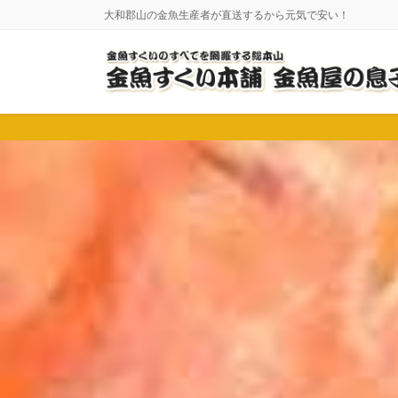
コ
ナ
大和郡山の金魚生産者が直送するから元気で安い！
ン
ビ
テ
ゲ
ン
ー
ツ
シ
に
ョ
移
ン
動
に
移
動