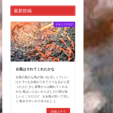
最新投稿
スタッフブログ
台風はそれてくれたかな
台風の風かな風が強いね 涼しくていい
けど 3つも台風ができてどうなるかと思
ったけど 少し直撃からは離れてくれる
かな 風はいらないから少しだけ雨が欲
しいところだけど まあ風が吹いて涼し
く 動きやすいので水入れ […]
詳細コチラ