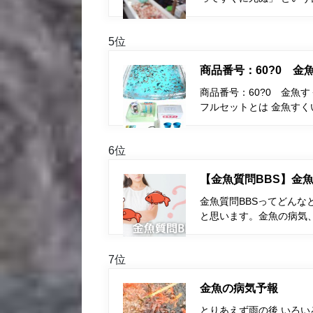
5位
商品番号：60?0 
商品番号：60?0 金魚
フルセットとは 金魚す
6位
【金魚質問BBS】金魚
金魚質問BBSってどんな
と思います。金魚の病気
7位
金魚の病気予報
とりあえず雨の後 いろい