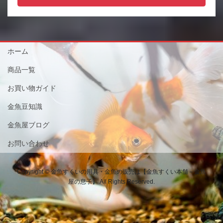
ホーム
商品一覧
お買い物ガイド
金魚豆知識
金魚屋ブログ
お問い合わせ
Copyright © 金魚すくいの用具・金魚の販売は【金魚すくい本舗－金魚
屋の息子】 All Rights Reserved.