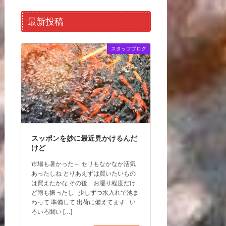
最新投稿
スタッフブログ
スッポンを妙に最近見かけるんだ
けど
市場も暑かった～ セリもなかなか活気
あったしね とりあえずは買いたいもの
は買えたかな その後 お湿り程度だけ
ど雨も振ったし 少しずつ水入れで池ま
わって 準備して 出荷に備えてます い
ろいろ聞い […]