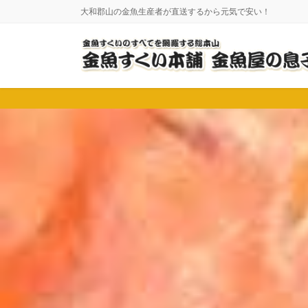
コ
ナ
大和郡山の金魚生産者が直送するから元気で安い！
ン
ビ
テ
ゲ
ン
ー
ツ
シ
に
ョ
移
ン
動
に
移
動