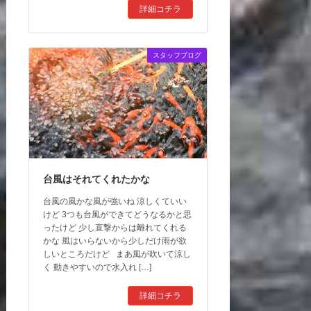
詳細コチラ
スタッフブログ
台風はそれてくれたかな
台風の風かな風が強いね 涼しくていい
けど 3つも台風ができてどうなるかと思
ったけど 少し直撃からは離れてくれる
かな 風はいらないから少しだけ雨が欲
しいところだけど まあ風が吹いて涼し
く 動きやすいので水入れ […]
詳細コチラ