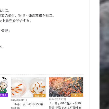
長ぷに。
注文の受付、管理・発送業務を担当。
ネット販売を開始する。
・管理」
る。
ブログ
お知らせ
お知らせ
2024年5月27日
2024年6月7日
「小赤」6/16着分～6/30
「小赤」以下の日程で臨
着分 発送できる可能性有
時販売