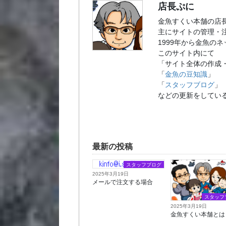
店長ぷに
金魚すくい本舗の店
主にサイトの管理・
1999年から金魚の
このサイト内にて
「サイト全体の作成
「
金魚の豆知識
」
「
スタッフブログ
」
などの更新をしてい
最新の投稿
スタッフブログ
2025年3月19日
メールで注文する場合
スタッフ
2025年3月19日
金魚すくい本舗とは