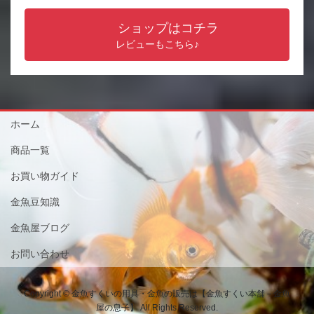
ショップはコチラ
レビューもこちら♪
ホーム
商品一覧
お買い物ガイド
金魚豆知識
金魚屋ブログ
お問い合わせ
Copyright © 金魚すくいの用具・金魚の販売は【金魚すくい本舗－金魚
屋の息子】 All Rights Reserved.