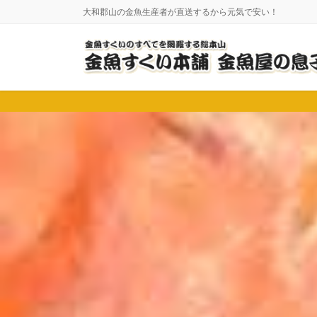
コ
ナ
大和郡山の金魚生産者が直送するから元気で安い！
ン
ビ
テ
ゲ
ン
ー
ツ
シ
に
ョ
移
ン
動
に
移
動