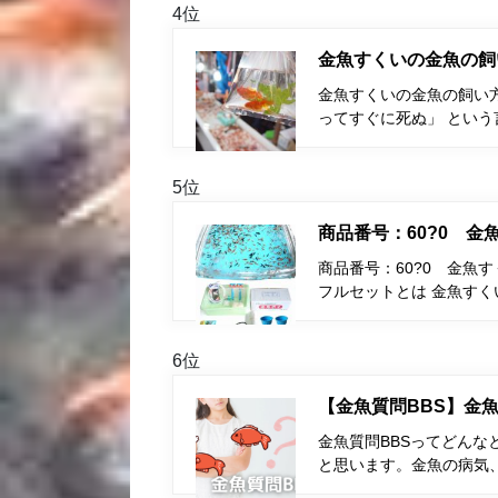
4位
金魚すくいの金魚の飼
金魚すくいの金魚の飼い
ってすぐに死ぬ」 とい
5位
商品番号：60?0 
商品番号：60?0 金魚
フルセットとは 金魚す
6位
【金魚質問BBS】金魚
金魚質問BBSってどんな
と思います。金魚の病気