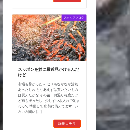
スタッフブログ
スッポンを妙に最近見かけるんだ
けど
市場も暑かった～ セリもなかなか活気
あったしね とりあえずは買いたいもの
は買えたかな その後 お湿り程度だけ
ど雨も振ったし 少しずつ水入れで池ま
わって 準備して 出荷に備えてます い
ろいろ聞い […]
詳細コチラ