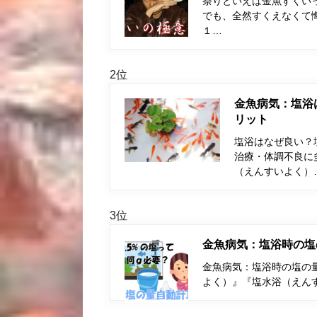
祭りといえば金魚すくい
でも、全然すくえなくて
１…
2位
金魚病気：塩浴
リット
塩浴はなぜ良い？
治療・体調不良に
（えんすいよく）
3位
金魚病気：塩浴時の塩
金魚病気：塩浴時の塩の量
よく）』『塩水浴（えん