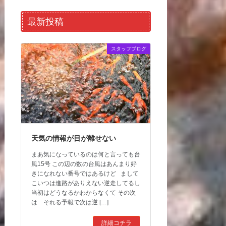
最新投稿
スタッフブログ
天気の情報が目が離せない
まあ気になっているのは何と言っても台
風15号 この辺の数の台風はあんまり好
きになれない番号ではあるけど まして
こいつは進路がありえない逆走してるし
当初はどうなるかわからなくて その次
は それる予報で次は逆 […]
詳細コチラ