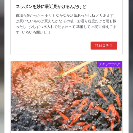
スッポンを妙に最近見かけるんだけど
市場も暑かった～ セリもなかなか活気あったしね とりあえず
は買いたいものは買えたかな その後 お湿り程度だけど雨も振
ったし 少しずつ水入れで池まわって 準備して 出荷に備えてま
す いろいろ聞い […]
詳細コチラ
スタッフブログ