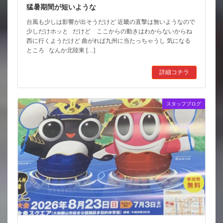
猛暑期間が短いような
台風も少しは影響が出そうだけど 近畿の直撃は無いようなので
少しだけホッと だけど ここからの動きはわからないからね
西に行くようだけど 曲がれば九州に当たっちゃうし 気になる
ところ なんか北陸東 […]
詳細コチラ
スタッフブログ