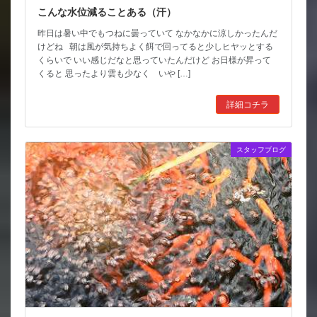
こんな水位減ることある（汗）
昨日は暑い中でもつねに曇っていて なかなかに涼しかったんだ
けどね 朝は風が気持ちよく餌で回ってると少しヒヤッとする
くらいで いい感じだなと思っていたんだけど お日様が昇って
くると 思ったより雲も少なく いや […]
詳細コチラ
スタッフブログ