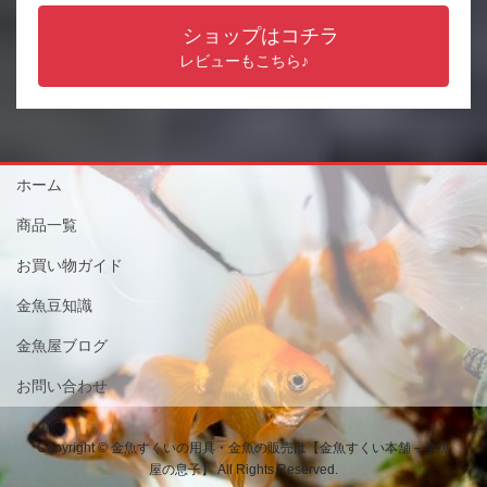
ショップはコチラ
レビューもこちら♪
ホーム
商品一覧
お買い物ガイド
金魚豆知識
金魚屋ブログ
お問い合わせ
Copyright © 金魚すくいの用具・金魚の販売は【金魚すくい本舗－金魚
屋の息子】 All Rights Reserved.