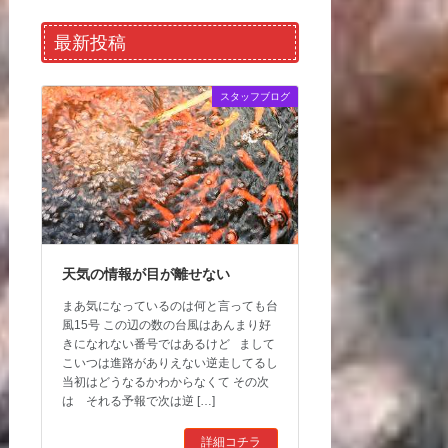
最新投稿
スタッフブログ
天気の情報が目が離せない
まあ気になっているのは何と言っても台
風15号 この辺の数の台風はあんまり好
きになれない番号ではあるけど まして
こいつは進路がありえない逆走してるし
当初はどうなるかわからなくて その次
は それる予報で次は逆 […]
詳細コチラ