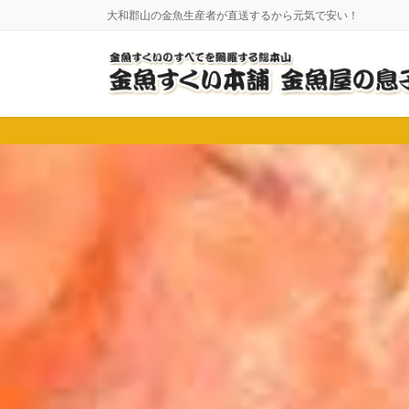
コ
ナ
大和郡山の金魚生産者が直送するから元気で安い！
ン
ビ
テ
ゲ
ン
ー
ツ
シ
に
ョ
移
ン
動
に
移
動