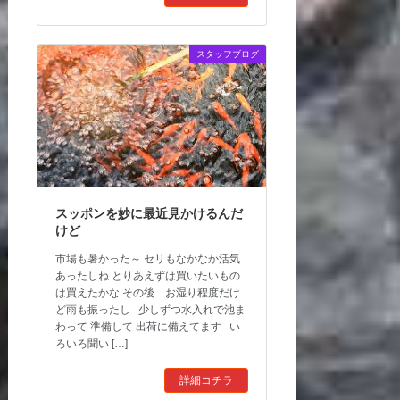
スタッフブログ
スッポンを妙に最近見かけるんだ
けど
市場も暑かった～ セリもなかなか活気
あったしね とりあえずは買いたいもの
は買えたかな その後 お湿り程度だけ
ど雨も振ったし 少しずつ水入れで池ま
わって 準備して 出荷に備えてます い
ろいろ聞い […]
詳細コチラ