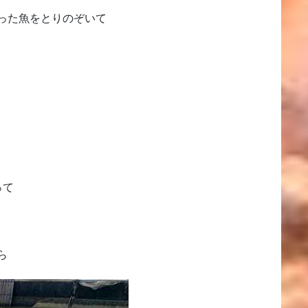
った魚をとりのぞいて
って
ら