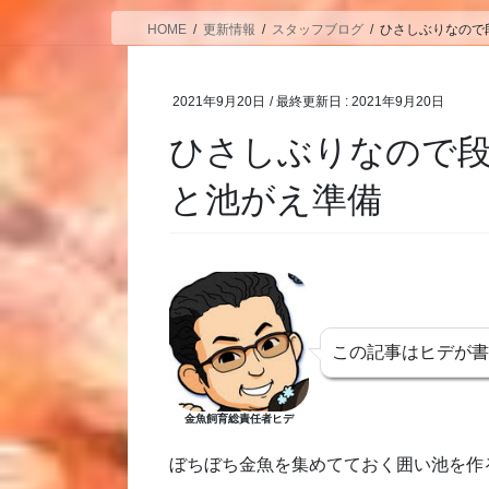
HOME
更新情報
スタッフブログ
ひさしぶりなので
2021年9月20日
/ 最終更新日 :
2021年9月20日
ひさしぶりなので
と池がえ準備
この記事はヒデが
金魚飼育総責任者ヒデ
ぼちぼち金魚を集めてておく囲い池を作