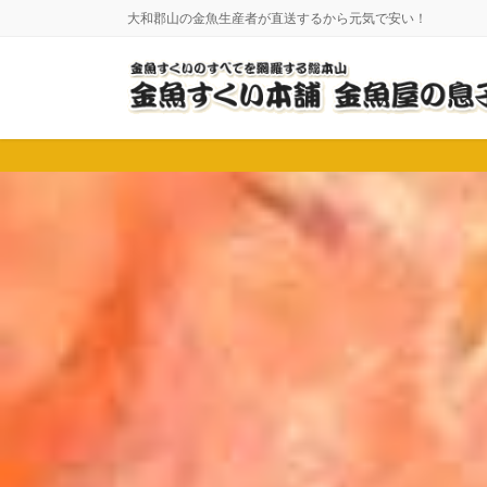
コ
ナ
大和郡山の金魚生産者が直送するから元気で安い！
ン
ビ
テ
ゲ
ン
ー
ツ
シ
に
ョ
移
ン
動
に
移
動