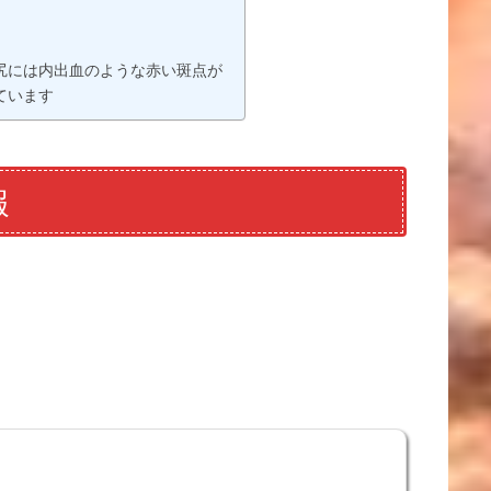
尻には内出血のような赤い斑点が
ています
報