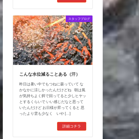
スタッフブログ
こんな水位減ることある（汗）
昨日は暑い中でもつねに曇っていて な
かなかに涼しかったんだけどね 朝は風
が気持ちよく餌で回ってると少しヒヤッ
とするくらいで いい感じだなと思って
いたんだけど お日様が昇ってくると 思
ったより雲も少なく いや […]
詳細コチラ