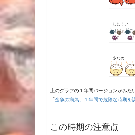
←しにくい
←少なめ
上のグラフの１年間バージョンがみた
「
金魚の病気、１年間で危険な時期を
この時期の注意点