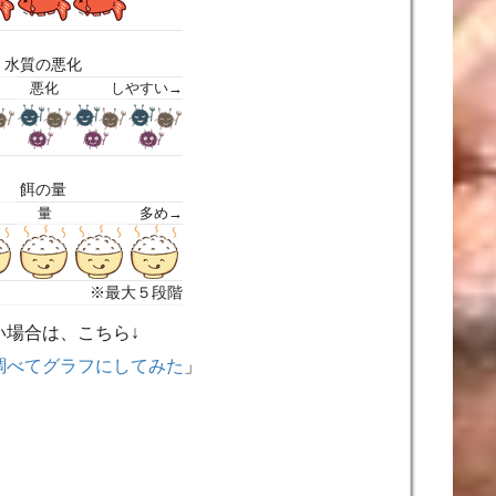
水質の悪化
悪化
しやすい→
餌の量
量
多め→
※最大５段階
い場合は、こちら↓
調べてグラフにしてみた
」