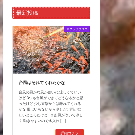
最新投稿
スタッフブログ
台風はそれてくれたかな
台風の風かな風が強いね 涼しくていい
けど 3つも台風ができてどうなるかと思
ったけど 少し直撃からは離れてくれる
かな 風はいらないから少しだけ雨が欲
しいところだけど まあ風が吹いて涼し
く 動きやすいので水入れ […]
詳細コチラ