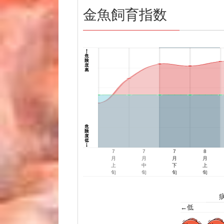
金魚飼育指数
7
7
7
8
月
月
月
月
上
中
下
上
旬
旬
旬
旬
←低