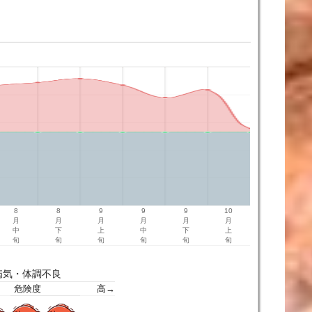
8
8
9
9
9
10
月
月
月
月
月
月
中
下
上
中
下
上
旬
旬
旬
旬
旬
旬
病気・体調不良
危険度
高→