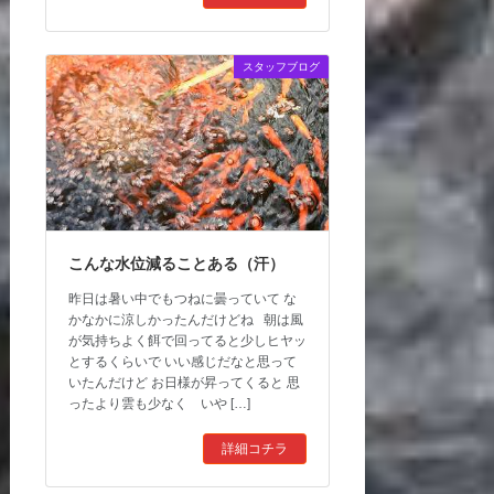
スタッフブログ
こんな水位減ることある（汗）
昨日は暑い中でもつねに曇っていて な
かなかに涼しかったんだけどね 朝は風
が気持ちよく餌で回ってると少しヒヤッ
とするくらいで いい感じだなと思って
いたんだけど お日様が昇ってくると 思
ったより雲も少なく いや […]
詳細コチラ