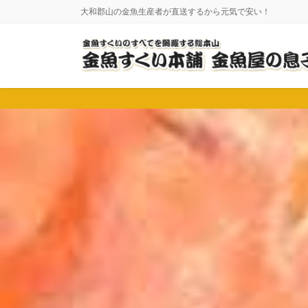
コ
ナ
大和郡山の金魚生産者が直送するから元気で安い！
ン
ビ
テ
ゲ
ン
ー
ツ
シ
に
ョ
移
ン
動
に
移
動