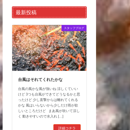
最新投稿
スタッフブログ
台風はそれてくれたかな
台風の風かな風が強いね 涼しくていい
けど 3つも台風ができてどうなるかと思
ったけど 少し直撃からは離れてくれる
かな 風はいらないから少しだけ雨が欲
しいところだけど まあ風が吹いて涼し
く 動きやすいので水入れ […]
詳細コチラ