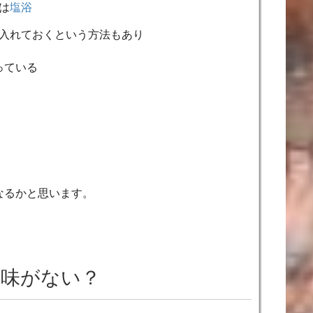
は
塩浴
入れておくという方法もあり
っている
なるかと思います。
意味がない？