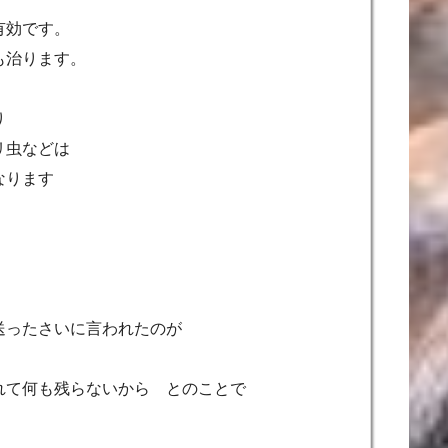
有効です。
も治ります。
り
リ虫などは
なります
送ったさいに言われたのが
れて何も残らないから とのことで