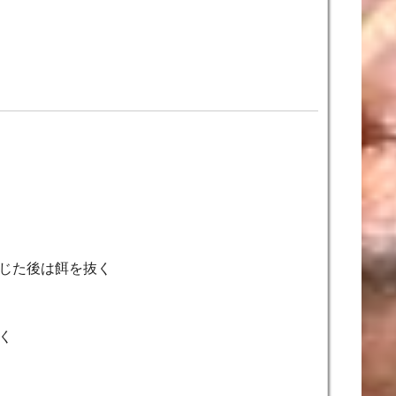
じた後は餌を抜く
く