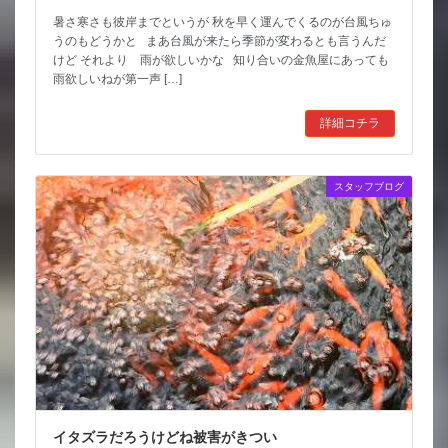
暑さ寒さも彼岸までというが 秋を早く運んでくるのが台風ちゅ
うのもどうかと まあ台風が来たら季節が変わるとも言うんだ
けど それより 雨が欲しいかな 知り合いの金魚屋にあっても
雨欲しいねが第一声 […]
詳細コチラ
スタッフブログ
イタズラだろうけどね被害がきつい