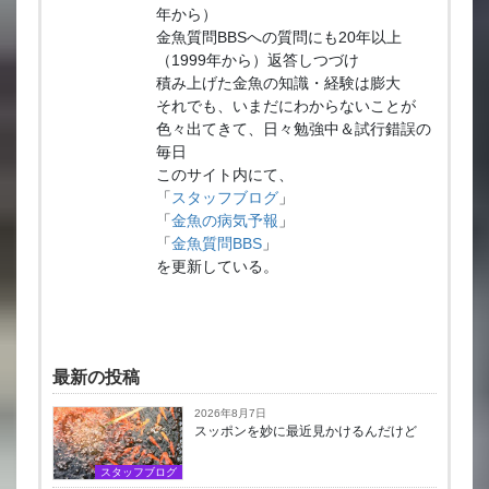
年から）
金魚質問BBSへの質問にも20年以上
（1999年から）返答しつづけ
積み上げた金魚の知識・経験は膨大
それでも、いまだにわからないことが
色々出てきて、日々勉強中＆試行錯誤の
毎日
このサイト内にて、
「
スタッフブログ
」
「
金魚の病気予報
」
「
金魚質問BBS
」
を更新している。
最新の投稿
2026年8月7日
スッポンを妙に最近見かけるんだけど
スタッフブログ