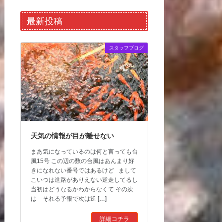
最新投稿
スタッフブログ
天気の情報が目が離せない
まあ気になっているのは何と言っても台
風15号 この辺の数の台風はあんまり好
きになれない番号ではあるけど まして
こいつは進路がありえない逆走してるし
当初はどうなるかわからなくて その次
は それる予報で次は逆 […]
詳細コチラ