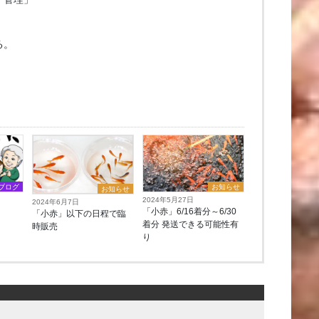
る。
ブログ
お知らせ
お知らせ
2024年5月27日
2024年6月7日
「小赤」6/16着分～6/30
「小赤」以下の日程で臨
着分 発送できる可能性有
時販売
り