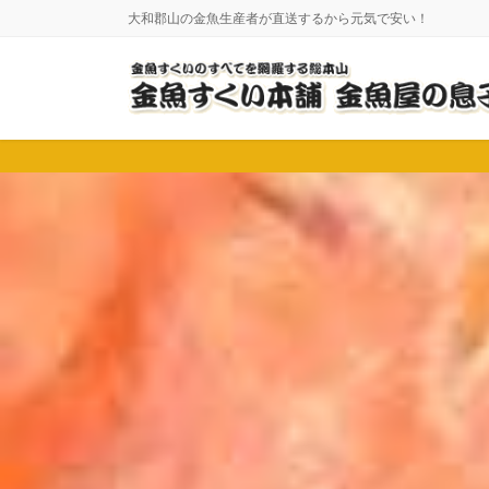
コ
ナ
大和郡山の金魚生産者が直送するから元気で安い！
ン
ビ
テ
ゲ
ン
ー
ツ
シ
に
ョ
移
ン
動
に
移
動