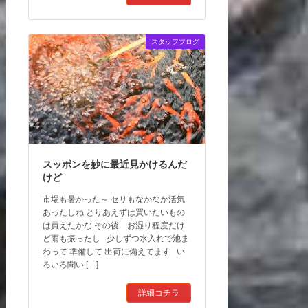
スタッフブログ
スッポンを妙に最近見かけるんだ
けど
市場も暑かった～ セリもなかなか活気
あったしね とりあえずは買いたいもの
は買えたかな その後 お湿り程度だけ
ど雨も振ったし 少しずつ水入れで池ま
わって 準備して 出荷に備えてます い
ろいろ聞い […]
詳細コチラ