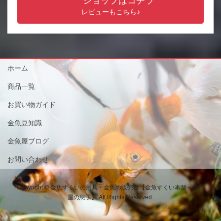
ショップはコチラ
レビューもこちら♪
ホーム
商品一覧
お買い物ガイド
金魚豆知識
金魚屋ブログ
お問い合わせ
Copyright © 金魚すくいの用具・金魚の販売は【金魚すくい本舗－金魚
屋の息子】 All Rights Reserved.