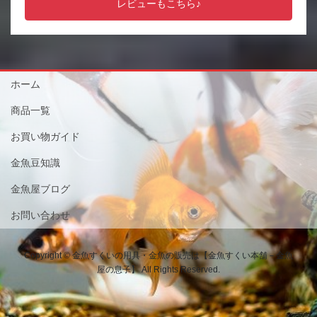
レビューもこちら♪
ホーム
商品一覧
お買い物ガイド
金魚豆知識
金魚屋ブログ
お問い合わせ
Copyright © 金魚すくいの用具・金魚の販売は【金魚すくい本舗－金魚
屋の息子】 All Rights Reserved.