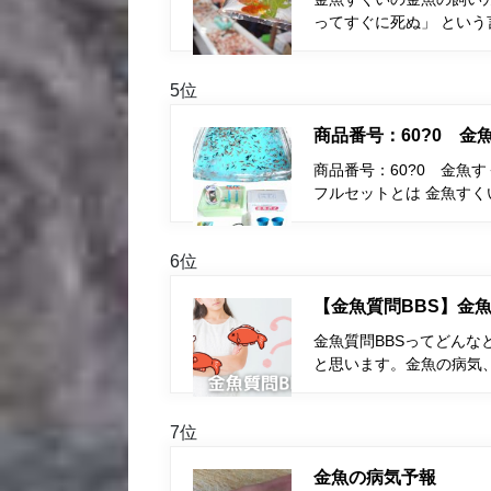
ってすぐに死ぬ」 とい
5位
商品番号：60?0 
商品番号：60?0 金魚
フルセットとは 金魚す
6位
【金魚質問BBS】金魚
金魚質問BBSってどんな
と思います。金魚の病気
7位
金魚の病気予報