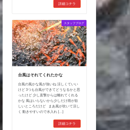
詳細コチラ
スタッフブログ
台風はそれてくれたかな
台風の風かな風が強いね 涼しくていい
けど 3つも台風ができてどうなるかと思
ったけど 少し直撃からは離れてくれる
かな 風はいらないから少しだけ雨が欲
しいところだけど まあ風が吹いて涼し
く 動きやすいので水入れ […]
詳細コチラ