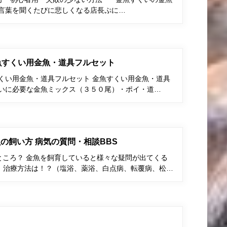
う言葉を聞くたびに悲しくなる店長ぷに…
金魚すくい用金魚・道具フルセット
すくい用金魚・道具フルセット 金魚すくい用金魚・道具
くいに必要な金魚ミックス（３５０尾）・ポイ・道…
の飼い方 病気の質問・相談BBS
ところ？ 金魚を飼育していると様々な疑問が出てくる
、治療方法は！？（塩浴、薬浴、白点病、転覆病、松…