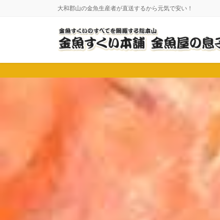
コ
ナ
大和郡山の金魚生産者が直送するから元気で安い！
ン
ビ
テ
ゲ
ン
ー
ツ
シ
に
ョ
移
ン
動
に
移
動