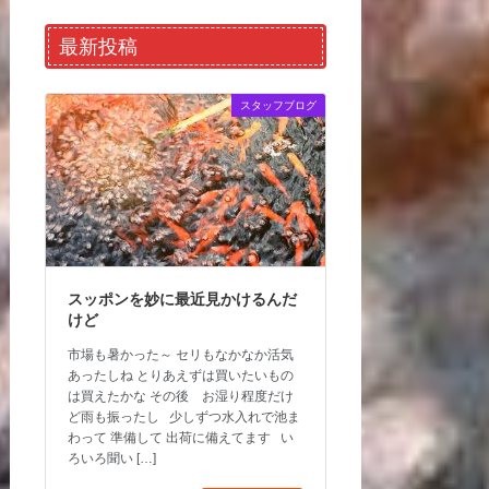
最新投稿
スタッフブログ
スッポンを妙に最近見かけるんだ
けど
市場も暑かった～ セリもなかなか活気
あったしね とりあえずは買いたいもの
は買えたかな その後 お湿り程度だけ
ど雨も振ったし 少しずつ水入れで池ま
わって 準備して 出荷に備えてます い
ろいろ聞い […]