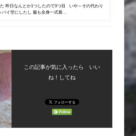
た 昨日なんとか1つしたので3つ目 いや～その代わり
ッパイ空にしたし 服も全身一式着…
この記事が気に入ったら いい
ね！してね