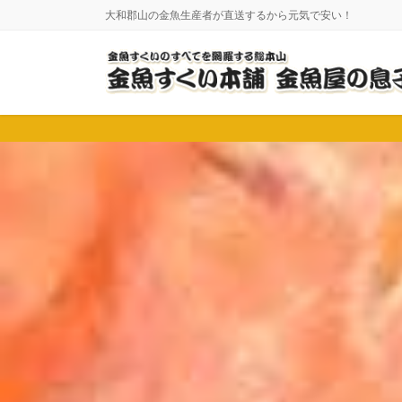
コ
ナ
大和郡山の金魚生産者が直送するから元気で安い！
ン
ビ
テ
ゲ
ン
ー
ツ
シ
に
ョ
移
ン
動
に
移
動