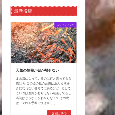
最新投稿
スタッフブログ
天気の情報が目が離せない
まあ気になっているのは何と言っても台
風15号 この辺の数の台風はあんまり好
きになれない番号ではあるけど まして
こいつは進路がありえない逆走してるし
当初はどうなるかわからなくて その次
は それる予報で次は逆 […]
詳細コチラ