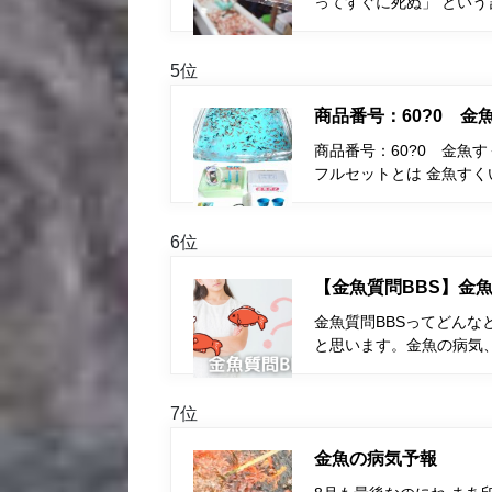
ってすぐに死ぬ」 とい
5位
商品番号：60?0 
商品番号：60?0 金魚
フルセットとは 金魚す
6位
【金魚質問BBS】金魚
金魚質問BBSってどんな
と思います。金魚の病気
7位
金魚の病気予報