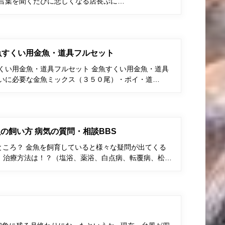
う言葉を聞くたびに悲しくなる店長ぷに…
金魚すくい用金魚・道具フルセット
すくい用金魚・道具フルセット 金魚すくい用金魚・道具
くいに必要な金魚ミックス（３５０尾）・ポイ・道…
の飼い方 病気の質問・相談BBS
ところ？ 金魚を飼育していると様々な疑問が出てくる
、治療方法は！？（塩浴、薬浴、白点病、転覆病、松…