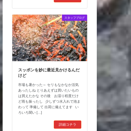
スタッフブログ
スッポンを妙に最近見かけるんだ
けど
市場も暑かった～ セリもなかなか活気
あったしね とりあえずは買いたいもの
は買えたかな その後 お湿り程度だけ
ど雨も振ったし 少しずつ水入れで池ま
わって 準備して 出荷に備えてます い
ろいろ聞い […]
詳細コチラ