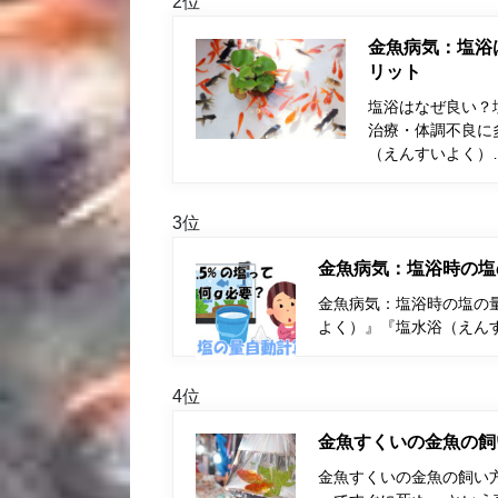
2位
金魚病気：塩浴
リット
塩浴はなぜ良い？
治療・体調不良に
（えんすいよく）
3位
金魚病気：塩浴時の塩
金魚病気：塩浴時の塩の量
よく）』『塩水浴（えん
4位
金魚すくいの金魚の飼
金魚すくいの金魚の飼い