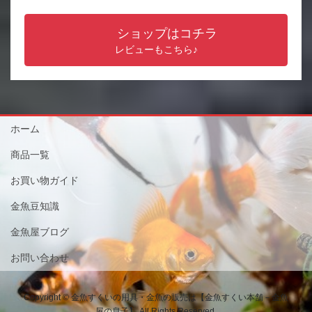
ショップはコチラ
レビューもこちら♪
ホーム
商品一覧
お買い物ガイド
金魚豆知識
金魚屋ブログ
お問い合わせ
Copyright © 金魚すくいの用具・金魚の販売は【金魚すくい本舗－金魚
屋の息子】 All Rights Reserved.