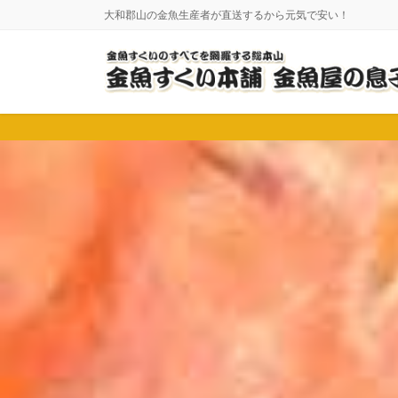
コ
ナ
大和郡山の金魚生産者が直送するから元気で安い！
ン
ビ
テ
ゲ
ン
ー
ツ
シ
に
ョ
移
ン
動
に
移
動