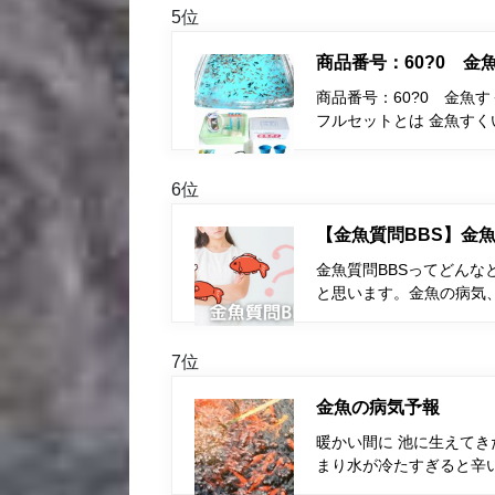
5位
商品番号：60?0 
商品番号：60?0 金魚
フルセットとは 金魚す
6位
【金魚質問BBS】金魚
金魚質問BBSってどんな
と思います。金魚の病気
7位
金魚の病気予報
暖かい間に 池に生えて
まり水が冷たすぎると辛