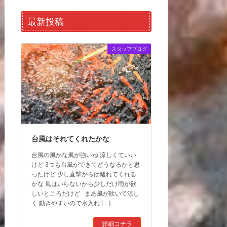
最新投稿
スタッフブログ
台風はそれてくれたかな
台風の風かな風が強いね 涼しくていい
けど 3つも台風ができてどうなるかと思
ったけど 少し直撃からは離れてくれる
かな 風はいらないから少しだけ雨が欲
しいところだけど まあ風が吹いて涼し
く 動きやすいので水入れ […]
詳細コチラ