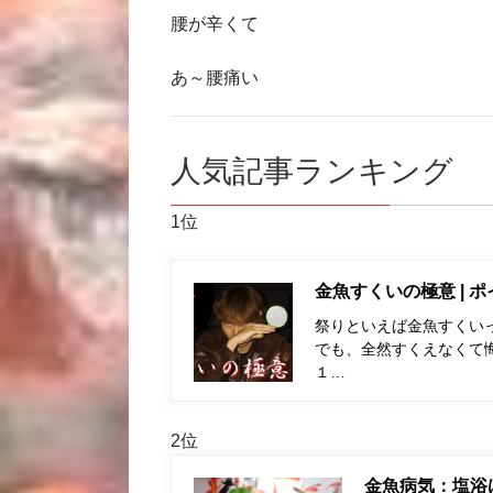
腰が辛くて
あ～腰痛い
人気記事ランキング
1位
金魚すくいの極意 | 
祭りといえば金魚すくい
でも、全然すくえなくて
１…
2位
金魚病気：塩浴