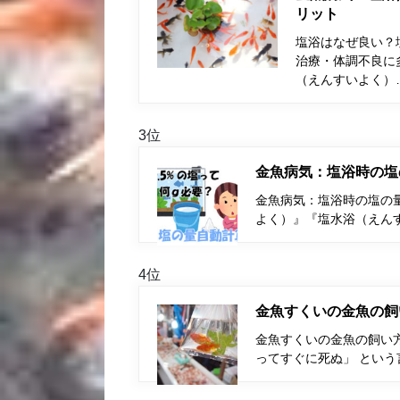
リット
塩浴はなぜ良い？
治療・体調不良に
（えんすいよく）
3位
金魚病気：塩浴時の塩
金魚病気：塩浴時の塩の量
よく）』『塩水浴（えん
4位
金魚すくいの金魚の飼
金魚すくいの金魚の飼い
ってすぐに死ぬ」 とい