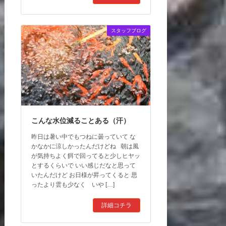
スタッフブログ
こんな水位減ることある（汗）
昨日は暑い中でもつねに曇っていて な
かなかに涼しかったんだけどね 朝は風
が気持ちよく餌で回ってると少しヒヤッ
とするくらいで いい感じだなと思って
いたんだけど お日様が昇ってくると 思
ったより雲も少なく いや […]
詳細コチラ