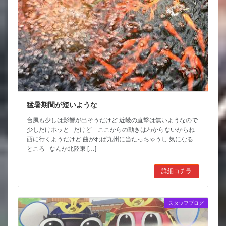
猛暑期間が短いような
台風も少しは影響が出そうだけど 近畿の直撃は無いようなので
少しだけホッと だけど ここからの動きはわからないからね
西に行くようだけど 曲がれば九州に当たっちゃうし 気になる
ところ なんか北陸東 […]
詳細コチラ
スタッフブログ