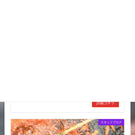
こんな水位減ることある（汗）
昨日は暑い中でもつねに曇っていて なかなかに涼しかったんだ
けどね 朝は風が気持ちよく餌で回ってると少しヒヤッとする
くらいで いい感じだなと思っていたんだけど お日様が昇って
くると 思ったより雲も少なく いや […]
詳細コチラ
スタッフブログ