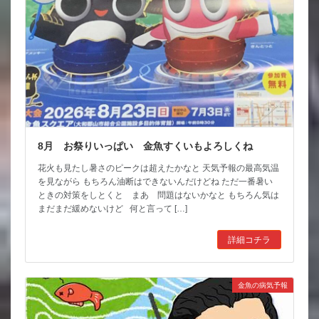
8月 お祭りいっぱい 金魚すくいもよろしくね
花火も見たし暑さのピークは超えたかなと 天気予報の最高気温
を見ながら もちろん油断はできないんだけどね ただ一番暑い
ときの対策をしとくと まあ 問題はないかなと もちろん気は
まだまだ緩めないけど 何と言って […]
詳細コチラ
金魚の病気予報