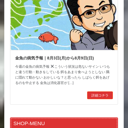
金魚の病気予報｜8月3日(月)から8月9日(日)
今週の金魚の病気予報
こういう状況は危ないサイン いつも
と違う行動・動きをしている 餌をあまり食べようとしない 隅
に隠れて動かない おかしいな？と思ったら しばらく餌をあげ
るのを中止する 金魚は消化器官が […]
詳細コチラ
SHOP-MENU