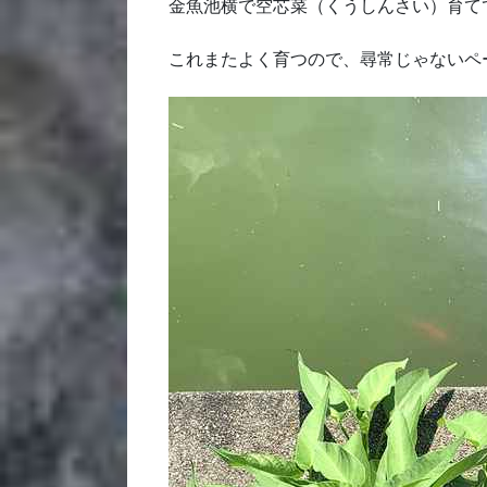
金魚池横で空芯菜（くうしんさい）育て
これまたよく育つので、尋常じゃないペ