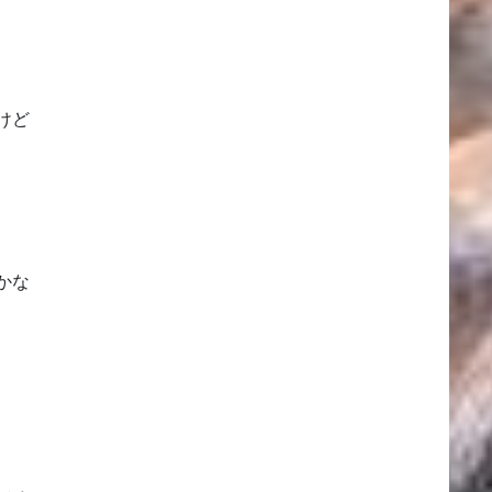
けど
かな