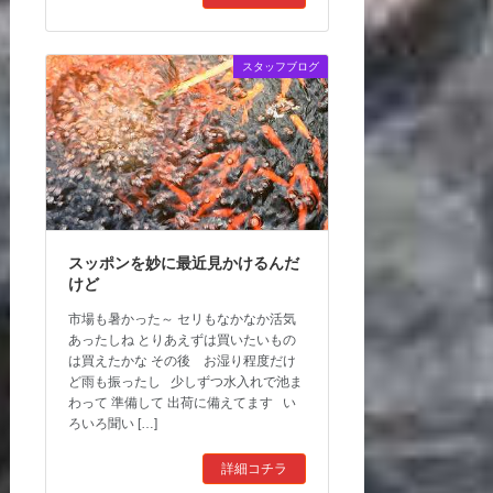
スタッフブログ
スッポンを妙に最近見かけるんだ
けど
市場も暑かった～ セリもなかなか活気
あったしね とりあえずは買いたいもの
は買えたかな その後 お湿り程度だけ
ど雨も振ったし 少しずつ水入れで池ま
わって 準備して 出荷に備えてます い
ろいろ聞い […]
詳細コチラ