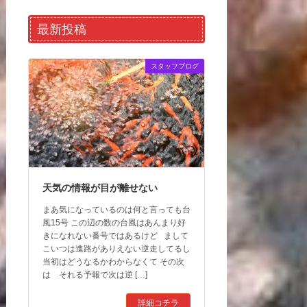
最新投稿
スタッフブログ
天気の情報が目が離せない
まあ気になっているのは何と言っても台
風15号 この辺の数の台風はあんまり好
きになれない番号ではあるけど まして
こいつは進路がありえない逆走してるし
当初はどうなるかわからなくて その次
は それる予報で次は逆 […]
詳細コチラ