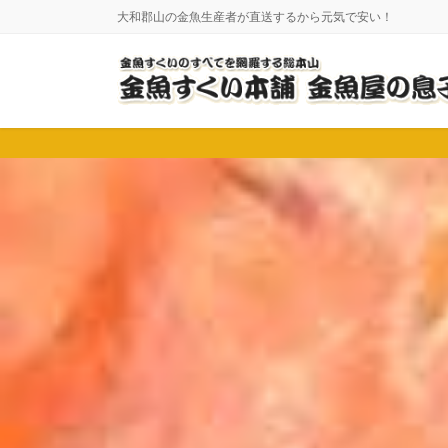
コ
ナ
大和郡山の金魚生産者が直送するから元気で安い！
ン
ビ
テ
ゲ
ン
ー
ツ
シ
に
ョ
移
ン
動
に
移
動