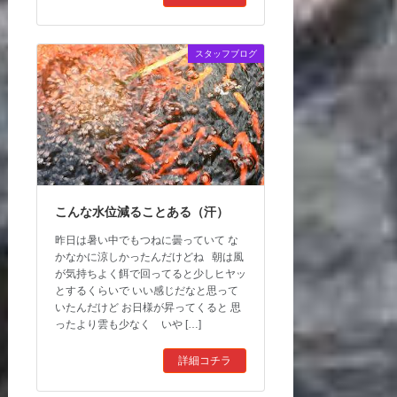
スタッフブログ
こんな水位減ることある（汗）
昨日は暑い中でもつねに曇っていて な
かなかに涼しかったんだけどね 朝は風
が気持ちよく餌で回ってると少しヒヤッ
とするくらいで いい感じだなと思って
いたんだけど お日様が昇ってくると 思
ったより雲も少なく いや […]
詳細コチラ