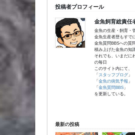
投稿者プロフィール
金魚飼育総責任
金魚の生産・飼育・
金魚生産者歴もすでに
金魚質問BBSへの質
積み上げた金魚の知
それでも、いまだに
の毎日
このサイト内にて、
「
スタッフブログ
」
「
金魚の病気予報
」
「
金魚質問BBS
」
を更新している。
最新の投稿