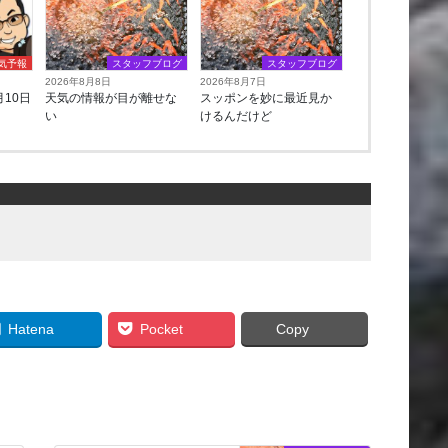
気予報
スタッフブログ
スタッフブログ
2026年8月8日
2026年8月7日
10日
天気の情報が目が離せな
スッポンを妙に最近見か
い
けるんだけど
Hatena
Pocket
Copy