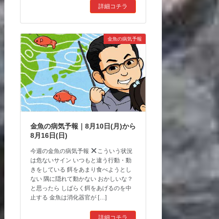
詳細コチラ
金魚の病気予報
金魚の病気予報｜8月10日(月)から
8月16日(日)
今週の金魚の病気予報
こういう状況
は危ないサイン いつもと違う行動・動
きをしている 餌をあまり食べようとし
ない 隅に隠れて動かない おかしいな？
と思ったら しばらく餌をあげるのを中
止する 金魚は消化器官が […]
詳細コチラ