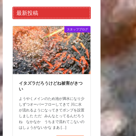
最新投稿
スタッフブログ
イタズラだろうけどね被害がきつ
い
ようやくメインのため池が満水になり少
しずつオーバーフローしてきて 川に水
が流れるようになってきてポンプを設置
しました ただ みんなとってるんだろう
ね なかなか うちまで流れてこないの
はしょうがないかな まあ […]