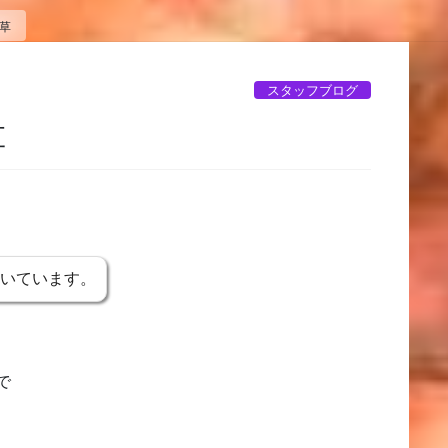
草
スタッフブログ
草
書いています。
で