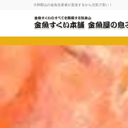
コ
ナ
大和郡山の金魚生産者が直送するから元気で安い！
ン
ビ
テ
ゲ
ン
ー
ツ
シ
に
ョ
移
ン
動
に
移
動