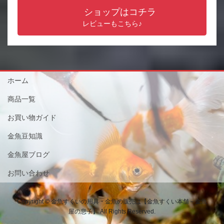
ショップはコチラ
レビューもこちら♪
ホーム
商品一覧
お買い物ガイド
金魚豆知識
金魚屋ブログ
お問い合わせ
Copyright © 金魚すくいの用具・金魚の販売は【金魚すくい本舗－金魚
屋の息子】 All Rights Reserved.