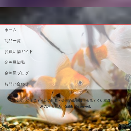
ホーム
商品一覧
お買い物ガイド
金魚豆知識
金魚屋ブログ
お問い合わせ
Copyright © 金魚すくいの用具・金魚の販売は【金魚すくい本舗－金魚
屋の息子】 All Rights Reserved.