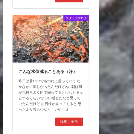
スタッフブログ
こんな水位減ることある（汗）
昨日は暑い中でもつねに曇っていて な
かなかに涼しかったんだけどね 朝は風
が気持ちよく餌で回ってると少しヒヤッ
とするくらいで いい感じだなと思って
いたんだけど お日様が昇ってくると 思
ったより雲も少なく いや […]
詳細コチラ