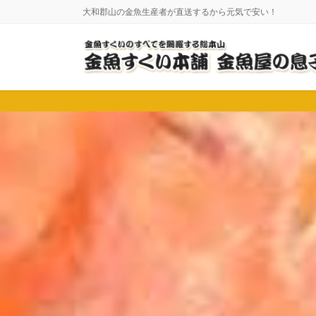
コ
ナ
大和郡山の金魚生産者が直送するから元気で安い！
ン
ビ
テ
ゲ
ン
ー
ツ
シ
に
ョ
移
ン
動
に
移
動