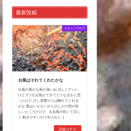
最新投稿
スタッフブログ
台風はそれてくれたかな
台風の風かな風が強いね 涼しくていい
けど 3つも台風ができてどうなるかと思
ったけど 少し直撃からは離れてくれる
かな 風はいらないから少しだけ雨が欲
しいところだけど まあ風が吹いて涼し
く 動きやすいので水入れ […]
詳細コチラ