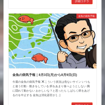
詳細コチラ
金魚の病気予報
金魚の病気予報｜8月3日(月)から8月9日(日)
今週の金魚の病気予報
こういう状況は危ないサイン いつも
と違う行動・動きをしている 餌をあまり食べようとしない 隅
に隠れて動かない おかしいな？と思ったら しばらく餌をあげ
るのを中止する 金魚は消化器官が […]