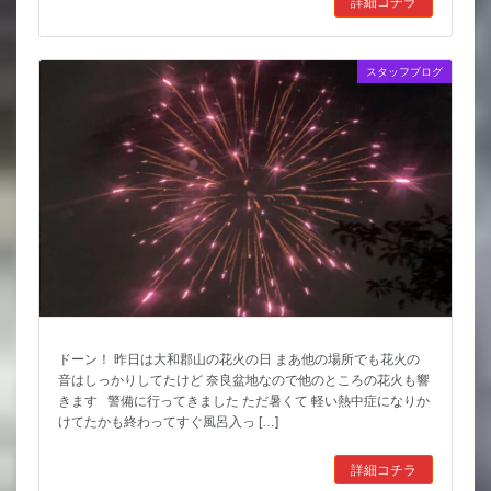
詳細コチラ
スタッフブログ
ドーン！ 昨日は大和郡山の花火の日 まあ他の場所でも花火の
音はしっかりしてたけど 奈良盆地なので他のところの花火も響
きます 警備に行ってきました ただ暑くて 軽い熱中症になりか
けてたかも終わってすぐ風呂入っ […]
詳細コチラ