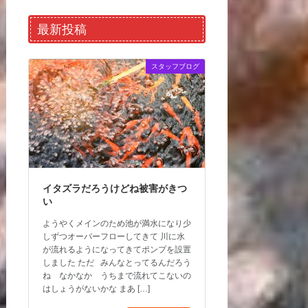
最新投稿
スタッフブログ
イタズラだろうけどね被害がきつ
い
ようやくメインのため池が満水になり少
しずつオーバーフローしてきて 川に水
が流れるようになってきてポンプを設置
しました ただ みんなとってるんだろう
ね なかなか うちまで流れてこないの
はしょうがないかな まあ […]