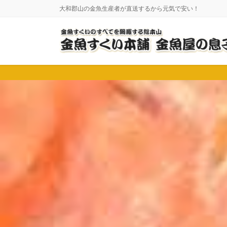
コ
ナ
大和郡山の金魚生産者が直送するから元気で安い！
ン
ビ
テ
ゲ
ン
ー
ツ
シ
に
ョ
移
ン
動
に
移
動