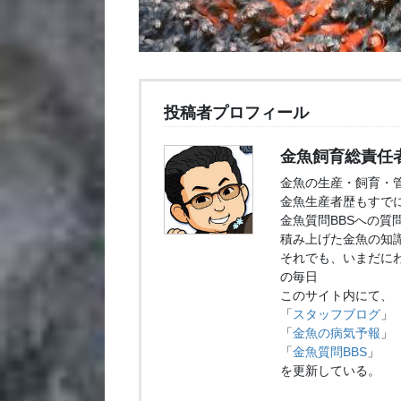
投稿者プロフィール
金魚飼育総責任
金魚の生産・飼育・
金魚生産者歴もすでに
金魚質問BBSへの質
積み上げた金魚の知
それでも、いまだに
の毎日
このサイト内にて、
「
スタッフブログ
」
「
金魚の病気予報
」
「
金魚質問BBS
」
を更新している。