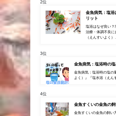
2位
金魚病気：塩浴
リット
塩浴はなぜ良い？
治療・体調不良に
（えんすいよく）
3位
金魚病気：塩浴時の塩
金魚病気：塩浴時の塩の量
よく）』『塩水浴（えん
4位
金魚すくいの金魚の飼
金魚すくいの金魚の飼い