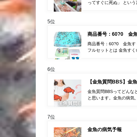
ってすぐに死ぬ」 とい
5位
商品番号：60?0 
商品番号：60?0 金魚
フルセットとは 金魚す
6位
【金魚質問BBS】金魚
金魚質問BBSってどんな
と思います。金魚の病気
7位
金魚の病気予報