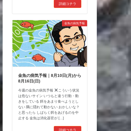
詳細コチラ
金魚の病気予報
金魚の病気予報｜8月10日(月)から
8月16日(日)
今週の金魚の病気予報
こういう状況
は危ないサイン いつもと違う行動・動
きをしている 餌をあまり食べようとし
ない 隅に隠れて動かない おかしいな？
と思ったら しばらく餌をあげるのを中
止する 金魚は消化器官が […]
詳細コチラ