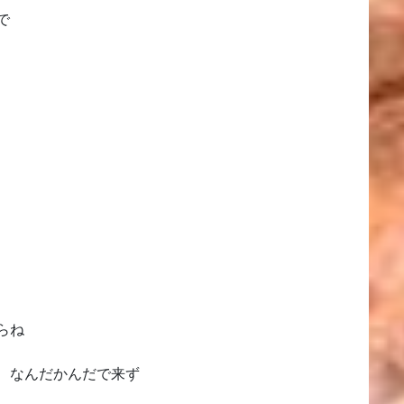
で
らね
 なんだかんだで来ず