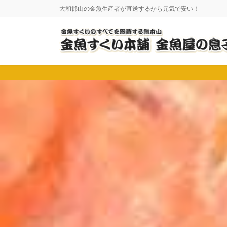
コ
ナ
大和郡山の金魚生産者が直送するから元気で安い！
ン
ビ
テ
ゲ
ン
ー
ツ
シ
に
ョ
移
ン
動
に
移
動