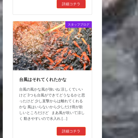
詳細コチラ
スタッフブログ
台風はそれてくれたかな
台風の風かな風が強いね 涼しくていい
けど 3つも台風ができてどうなるかと思
ったけど 少し直撃からは離れてくれる
かな 風はいらないから少しだけ雨が欲
しいところだけど まあ風が吹いて涼し
く 動きやすいので水入れ […]
詳細コチラ