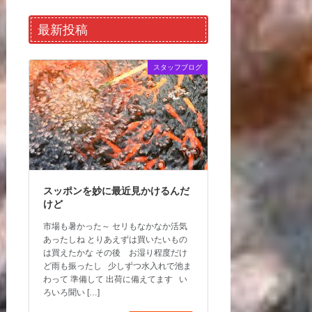
最新投稿
スタッフブログ
スッポンを妙に最近見かけるんだ
けど
市場も暑かった～ セリもなかなか活気
あったしね とりあえずは買いたいもの
は買えたかな その後 お湿り程度だけ
ど雨も振ったし 少しずつ水入れで池ま
わって 準備して 出荷に備えてます い
ろいろ聞い […]