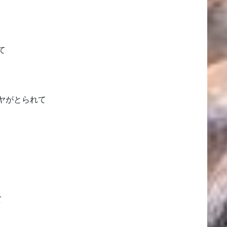
て
ヤがとられて
て