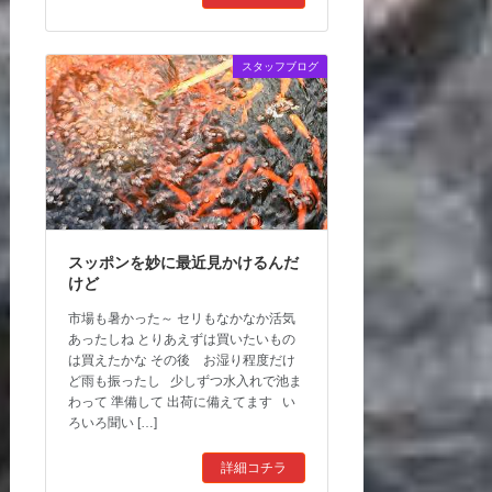
スタッフブログ
スッポンを妙に最近見かけるんだ
けど
市場も暑かった～ セリもなかなか活気
あったしね とりあえずは買いたいもの
は買えたかな その後 お湿り程度だけ
ど雨も振ったし 少しずつ水入れで池ま
わって 準備して 出荷に備えてます い
ろいろ聞い […]
詳細コチラ