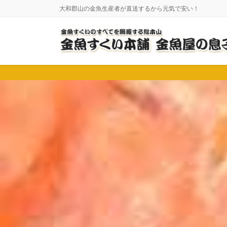
コ
ナ
大和郡山の金魚生産者が直送するから元気で安い！
ン
ビ
テ
ゲ
ン
ー
ツ
シ
に
ョ
移
ン
動
に
移
動