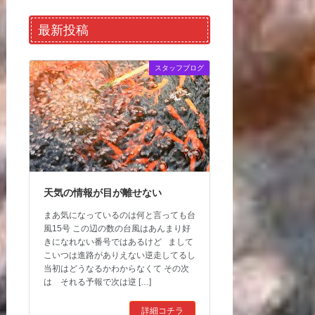
最新投稿
スタッフブログ
天気の情報が目が離せない
まあ気になっているのは何と言っても台
風15号 この辺の数の台風はあんまり好
きになれない番号ではあるけど まして
こいつは進路がありえない逆走してるし
当初はどうなるかわからなくて その次
は それる予報で次は逆 […]
詳細コチラ