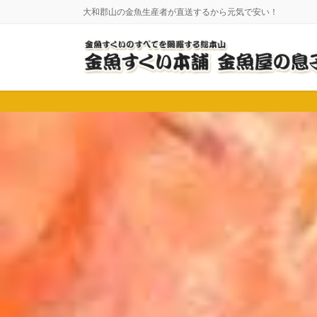
コ
ナ
大和郡山の金魚生産者が直送するから元気で安い！
ン
ビ
テ
ゲ
ン
ー
ツ
シ
に
ョ
移
ン
動
に
移
動