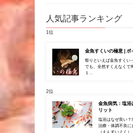
人気記事ランキング
1位
金魚すくいの極意 | 
祭りといえば金魚すくい
でも、全然すくえなくて
１…
2位
金魚病気：塩浴
リット
塩浴はなぜ良い？
治療・体調不良に
（えんすいよく）