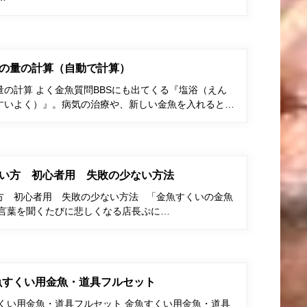
の量の計算（自動で計算）
の計算 よく金魚質問BBSにも出てくる『塩浴（えん
すいよく）』。病気の治療や、新しい金魚を入れると…
い方 初心者用 失敗の少ない方法
方 初心者用 失敗の少ない方法 「金魚すくいの金魚
う言葉を聞くたびに悲しくなる店長ぷに…
金魚すくい用金魚・道具フルセット
すくい用金魚・道具フルセット 金魚すくい用金魚・道具