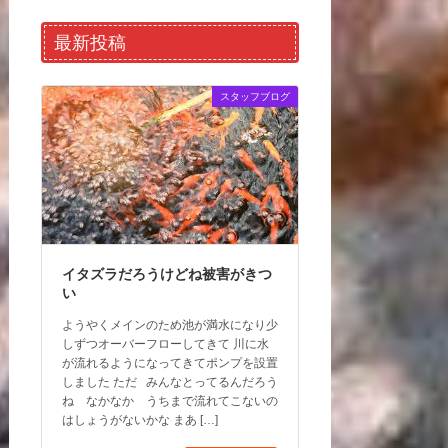
最新投稿
スタッフブログ
イタズラだろうけどね被害がきつ
い
ようやくメインのため池が満水になり少
しずつオーバーフローしてきて 川に水
が流れるようになってきてポンプを設置
しました ただ みんなとってるんだろう
ね なかなか うちまで流れてこないの
はしょうがないかな まあ […]