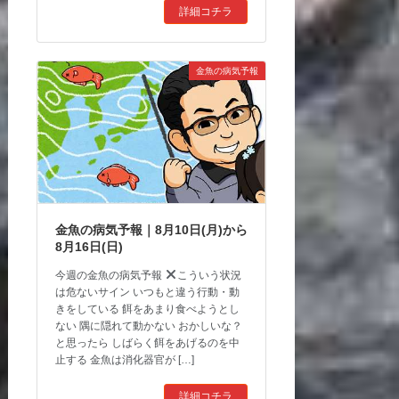
詳細コチラ
金魚の病気予報
金魚の病気予報｜8月10日(月)から
8月16日(日)
今週の金魚の病気予報
こういう状況
は危ないサイン いつもと違う行動・動
きをしている 餌をあまり食べようとし
ない 隅に隠れて動かない おかしいな？
と思ったら しばらく餌をあげるのを中
止する 金魚は消化器官が […]
詳細コチラ