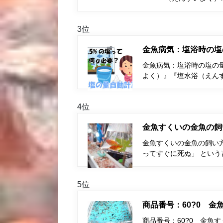
3位
金魚病気：塩浴時の塩
金魚病気：塩浴時の塩の量
よく）』『塩水浴（えん
4位
金魚すくいの金魚の飼
金魚すくいの金魚の飼い
ってすぐに死ぬ」 とい
5位
商品番号：60?0 
商品番号：60?0 金魚