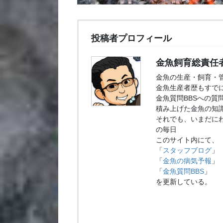
投稿者プロフィール
金魚飼育総責任
金魚の生産・飼育・
金魚生産者歴もすでに
金魚質問BBSへの質
積み上げた金魚の知
それでも、いまだに
の毎日
このサイト内にて、
「
スタッフブログ
」
「
金魚の病気予報
」
「
金魚質問BBS
」
を更新している。